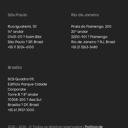
São Paulo
Rio de Janeiro
Rua Iguatemi, 151
Praia do Flamengo, 200
14º andar
20º andar
01451-011 ? Itaim Bibi
22210-901 ? Flamengo
São Paulo ? SP, Brasil
Rio de Janeiro ? RJ, Brasil
+55 11 3024-6100
+55 21 3263-5480
Brasília
SCS Quadra 09,
Edifício Parque Cidade
Corporate
Torre B ? 8º andar
70308-200 ? Asa Sul
Brasília ? DF, Brasil
+55 61 3957-1000
2025 - 2026 . © Todos os direitos reservados |
Política de