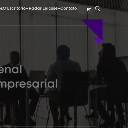
os
O Escritório
Radar Lefosse
Contato
PT