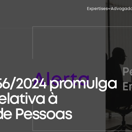
Expertises
Advogad
056/2024 promulga
lativa à
de Pessoas