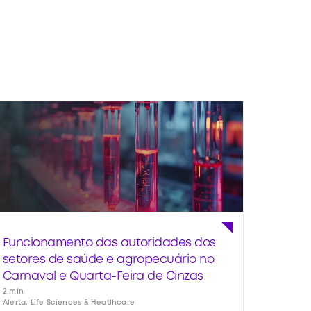
Funcionamento das autoridades dos
setores de saúde e agropecuário no
Carnaval e Quarta-Feira de Cinzas
2 min
Alerta, Life Sciences & Heatlhcare