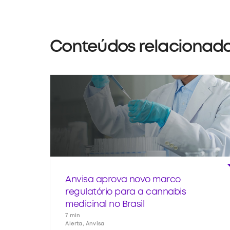
Conteúdos relacionad
Anvisa aprova novo marco
regulatório para a cannabis
medicinal no Brasil
7 min
Alerta, Anvisa