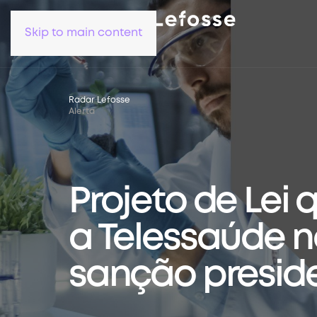
Skip to main content
Radar Lefosse
Alerta
Projeto de Lei
a Telessaúde no
sanção presid