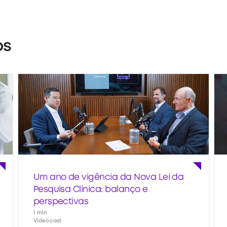
os
Um ano de vigência da Nova Lei da
Pesquisa Clínica: balanço e
perspectivas
1 min
Videocast