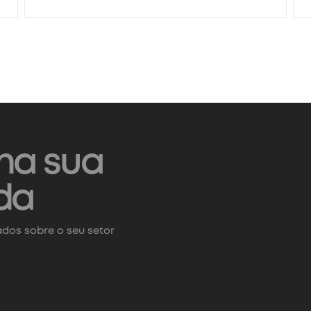
na sua
da
dos sobre o seu setor