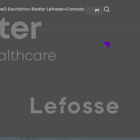
os
O Escritório
Radar Lefosse
Contato
PT