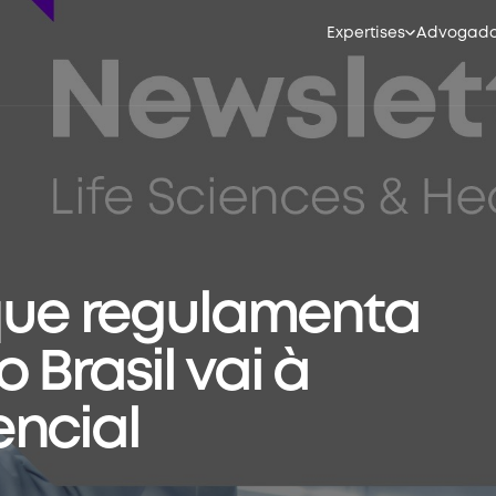
Expertises
Advogad
 que regulamenta
 Brasil vai à
encial