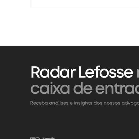
Radar Lefosse
caixa de entra
Receba análises e insights dos nossos advoga