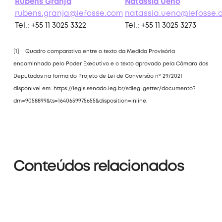
Rubens Granja
Natássia Ueno
rubens.granja@lefosse.com
natassia.ueno@lefosse.
Tel.: +55 11 3025 3322
Tel.: +55 11 3025 3273
[1] Quadro comparativo entre o texto da Medida Provisória
encaminhado pelo Poder Executivo e o texto aprovado pela Câmara dos
Deputados na forma do Projeto de Lei de Conversão nº 29/2021
disponível em: https://legis.senado.leg.br/sdleg-getter/documento?
dm=9058899&ts=1640659975655&disposition=inline.
Conteúdos relacionados