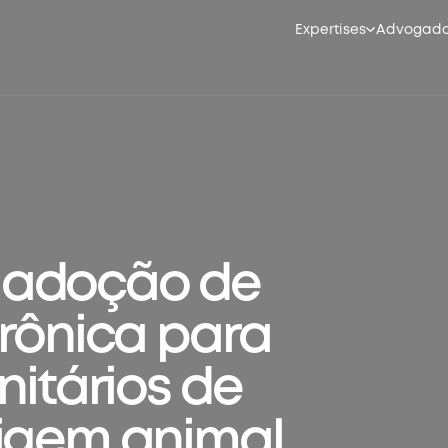
Expertises
Advogad
 adoção de
trônica para
nitários de
rigem animal