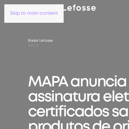
Skip to main content
Radar Lefosse
Alerta
MAPA anuncia
assinatura ele
certificados sa
produtos de o