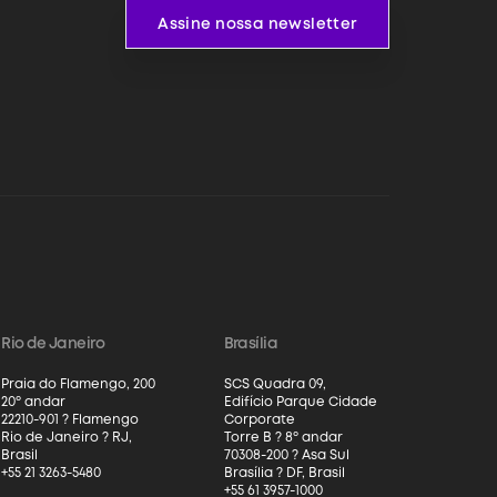
Assine nossa newsletter
Rio de Janeiro
Brasília
Praia do Flamengo, 200
SCS Quadra 09,
20º andar
Edifício Parque Cidade
22210-901 ? Flamengo
Corporate
Rio de Janeiro ? RJ,
Torre B ? 8º andar
Brasil
70308-200 ? Asa Sul
+55 21 3263-5480
Brasília ? DF, Brasil
+55 61 3957-1000