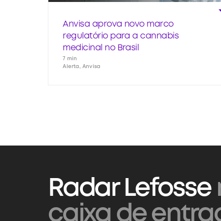
Anvisa aprova novo marco
regulatório para a cannabis
medicinal no Brasil
7 min
Alerta, Anvisa
Radar Lefosse
caixa de entra