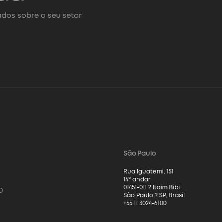
dos sobre o seu setor
São Paulo
Rua Iguatemi, 151
14º andar
01451-011 ? Itaim Bibi
o
São Paulo ? SP, Brasil
+55 11 3024-6100