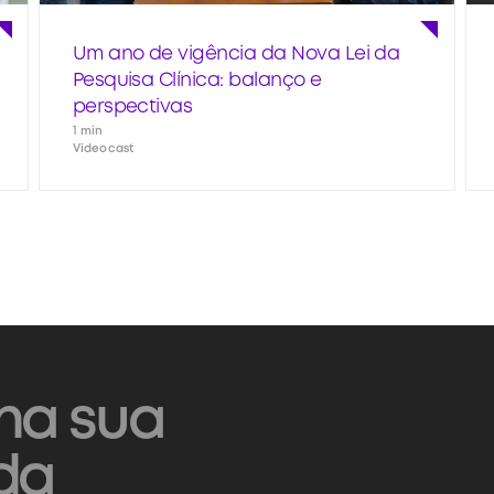
Um ano de vigência da Nova Lei da
Pesquisa Clínica: balanço e
perspectivas
1 min
Videocast
na sua
da