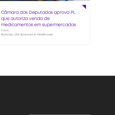
Câmara dos Deputados aprova PL
que autoriza venda de
medicamentos em supermercados
3 min
Notícias, Life Sciences & Heatlhcare
Assine nossa newsletter