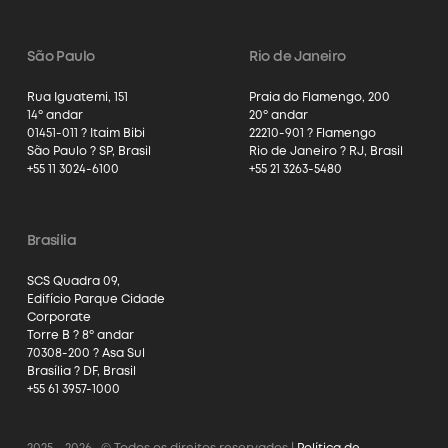
São Paulo
Rio de Janeiro
Rua Iguatemi, 151
Praia do Flamengo, 200
14º andar
20º andar
01451-011 ? Itaim Bibi
22210-901 ? Flamengo
São Paulo ? SP, Brasil
Rio de Janeiro ? RJ, Brasil
+55 11 3024-6100
+55 21 3263-5480
Brasília
SCS Quadra 09,
Edifício Parque Cidade
Corporate
Torre B ? 8º andar
70308-200 ? Asa Sul
Brasília ? DF, Brasil
+55 61 3957-1000